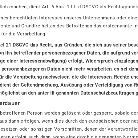
ich machen, dient Art. 6 Abs. 1 lit. d DSGVO als Rechtsgrundl
ines berechtigten Interesses unseres Unternehmens oder eines
chte und Grundfreiheiten des Betroffenen das erstgenannte Int
 für die Verarbeitung.
kel 21 DSGVO das Recht, aus Gründen, die sich aus seiner bes
on ihn betreffender personenbezogener Daten, die aufgrund von 
age einer Interessenabwägung) erfolgt, Widerspruch einzulegen
ne personenbezogenen Daten nicht mehr verarbeiten, es sei den
r die Verarbeitung nachweisen, die die Interessen, Rechte und
g dient der Geltendmachung, Ausübung oder Verteidigung von 
möglichst an den unter III genannten Datenschutzbeauftragen g
erdauer
etroffenen Person werden gelöscht oder gesperrt, sobald der
aus dann erfolgen, wenn dies durch den europäischen oder na
esetzen oder sonstigen Vorschriften, denen der Verantwortlic
aten erfolgt auch dann, wenn eine durch die genannten Norme