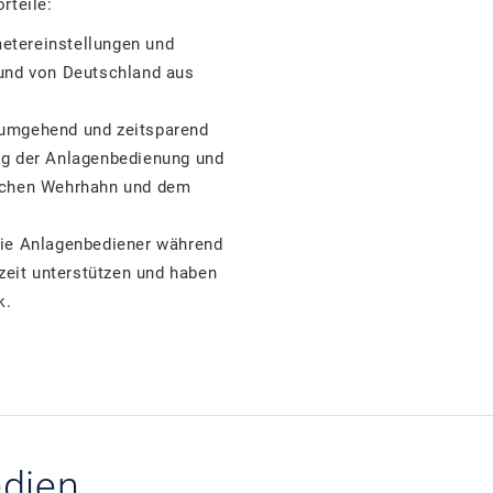
rteile:
tereinstellungen und
und von Deutschland aus
t umgehend und zeitsparend
g der Anlagenbedienung und
schen Wehrhahn und dem
ie Anlagenbediener während
zeit unterstützen und haben
k.
dien