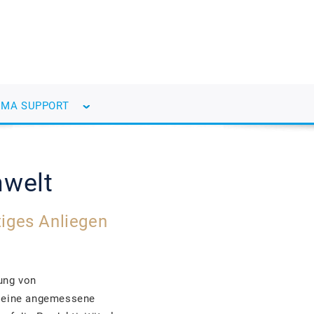
EMA SUPPORT
mwelt
htiges Anliegen
ung von
e eine angemessene