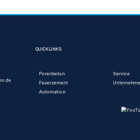
QUICKLINKS
Porenbeton
Service
hn.de
Faserzement
Unternehm
Automation