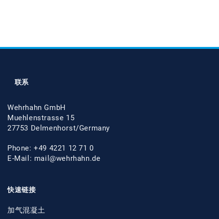
联系
Wehrhahn GmbH
Muehlenstrasse 15
27753 Delmenhorst/Germany
Phone: +49 4221 12 71 0
E-Mail:
mail@wehrhahn.de
快速链接
加气混凝土